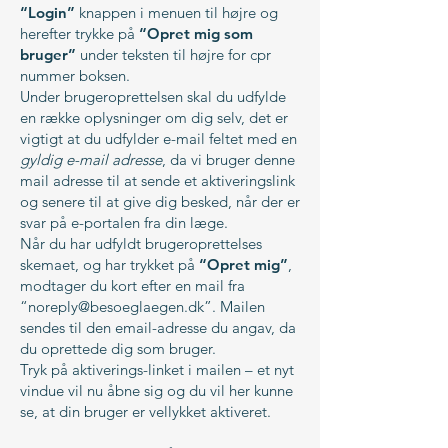
“Login”
knappen i menuen til højre og
herefter trykke på
“Opret mig som
bruger”
under teksten til højre for cpr
nummer boksen.
Under brugeroprettelsen skal du udfylde
en række oplysninger om dig selv, det er
vigtigt at du udfylder e-mail feltet med en
gyldig e-mail adresse
, da vi bruger denne
mail adresse til at sende et aktiveringslink
og senere til at give dig besked, når der er
svar på e-portalen fra din læge.
Når du har udfyldt brugeroprettelses
skemaet, og har trykket på
“Opret mig”
,
modtager du kort efter en mail fra
“
noreply@besoeglaegen.dk
”. Mailen
sendes til den email-adresse du angav, da
du oprettede dig som bruger.
Tryk på aktiverings-linket i mailen – et nyt
vindue vil nu åbne sig og du vil her kunne
se, at din bruger er vellykket aktiveret.