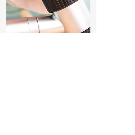
Tid Samme Dag
Med tid samme dag, reducerer vi
ventetiden til lægen, når man ønsker
en almindelig konsultation.