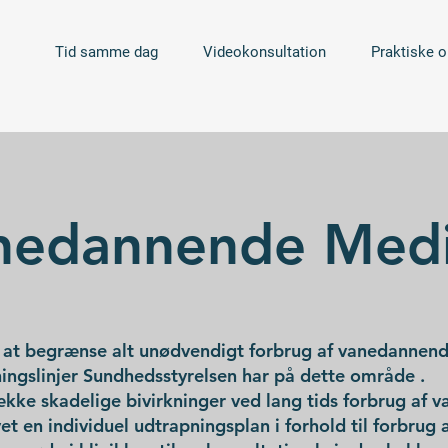
Tid samme dag
Videokonsultation
Praktiske o
nedannende Medi
på at begrænse alt unødvendigt forbrug af vanedannen
tningslinjer Sundhedsstyrelsen har på dette område .
ke skadelige bivirkninger ved lang tids forbrug af 
avet en individuel udtrapningsplan i forhold til forbrug