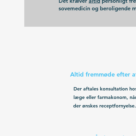
Det kræver
a
ltid
personligt fre
sovemedicin og beroligende m
Altid fremmøde efter a
Der aftales konsultation ho
læge eller farmakonom, nå
der ønskes receptfornyelse