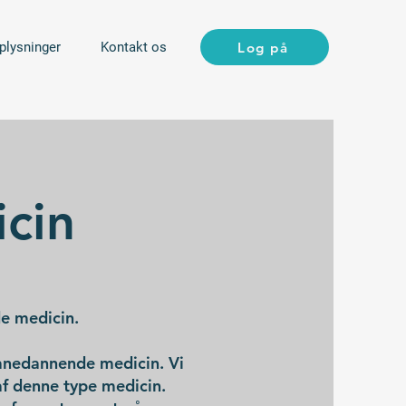
Log på
plysninger
Kontakt os
cin
de medicin.
vanedannende medicin. Vi
 af denne type medicin.