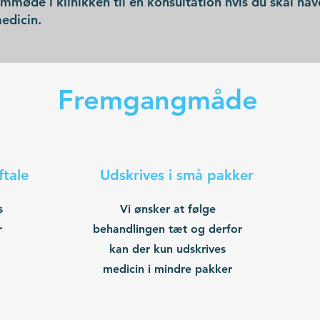
mmøde i klinikken til en konsultation hvis du skal hav
edicin.
Fremgangmåde
ftale
Udskrives i små pakker
s
Vi ønsker at følge
r
behandlingen tæt og derfor
.
kan der kun udskrives
medicin i mindre pakker